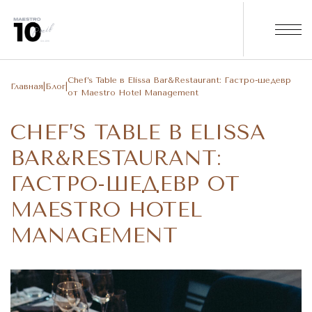
Chef’s Table в Elissa Bar&Restaurant: Гастро-шедевр
Главная
|
Блог
|
от Maestro Hotel Management
CHEF’S TABLE В ELISSA
BAR&RESTAURANT:
ГАСТРО-ШЕДЕВР ОТ
MAESTRO HOTEL
MANAGEMENT