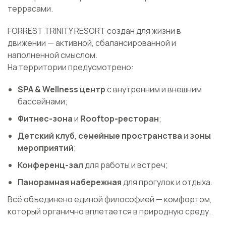
террасами.
FORREST TRINITY RESORT создан для жизни в
движении — активной, сбалансированной и
наполненной смыслом.
На территории предусмотрено:
SPA & Wellness центр
с внутренним и внешним
бассейнами;
Фитнес-зона
и
Rooftop-ресторан
;
Детский клуб
,
семейные пространства
и
зоны
мероприятий
;
Конференц-зал
для работы и встреч;
Панорамная набережная
для прогулок и отдыха.
Всё объединено единой философией — комфортом,
который органично вплетается в природную среду.