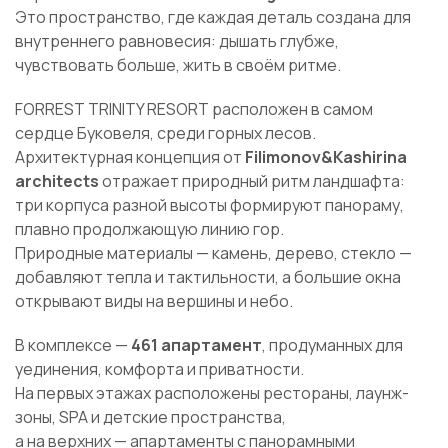
Это пространство, где каждая деталь создана для
внутреннего равновесия: дышать глубже,
чувствовать больше, жить в своём ритме.
FORREST TRINITY RESORT расположен в самом
сердце Буковеля, среди горных лесов.
Архитектурная концепция от
Filimonov&Kashirina
architects
отражает природный ритм ландшафта:
три корпуса разной высоты формируют панораму,
плавно продолжающую линию гор.
Природные материалы — камень, дерево, стекло —
добавляют тепла и тактильности, а большие окна
открывают виды на вершины и небо.
В комплексе —
461 апартамент
, продуманных для
уединения, комфорта и приватности.
На первых этажах расположены рестораны, лаунж-
зоны, SPA и детские пространства,
а на верхних — апартаменты с панорамными