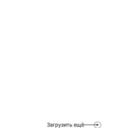
ННАЯ ПРОГРАММА
ПОЧЕМУ АПАРТ-ОТ
ГОСТЕЙ
АКТУАЛЬНЫМ ФОР
Загрузить ещё