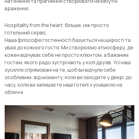
натхнення та прагнення створювати незабутні
враження.
Hospitality from the heart: більше, ніж просто
готельний сервіс.
Наша філософія гостинності базується на щирості та
увазі до кожного гостя. Ми створюємо атмосферу, де
кожен відчуває себе не просто клієнтом, а бажаним
гостем, якого радо зустрічають у колі друзів. Усі наші
зусилля спрямовані на те, щоб ви відчули себе
особливим: від моменту, коли ви заходите у двері, до
часу, коли ви залишаєте наші готелі з усмішкою на
обличчі.