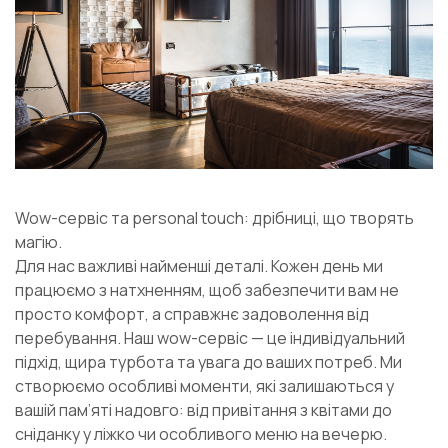
Wow-сервіс та personal touch: дрібниці, що творять
магію.
Для нас важливі найменші деталі. Кожен день ми
працюємо з натхненням, щоб забезпечити вам не
просто комфорт, а справжнє задоволення від
перебування. Наш wow-сервіс — це індивідуальний
підхід, щира турбота та увага до ваших потреб. Ми
створюємо особливі моменти, які залишаються у
вашій пам’яті надовго: від привітання з квітами до
сніданку у ліжко чи особливого меню на вечерю.