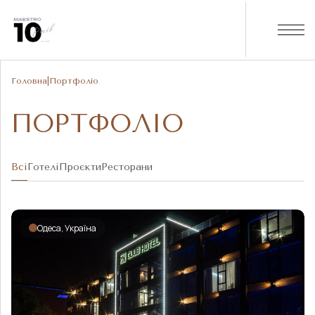
Головна
|
Портфоліо
ПОРТФОЛІО
Всі
Готелі
Проєкти
Ресторани
Одеса, Україна