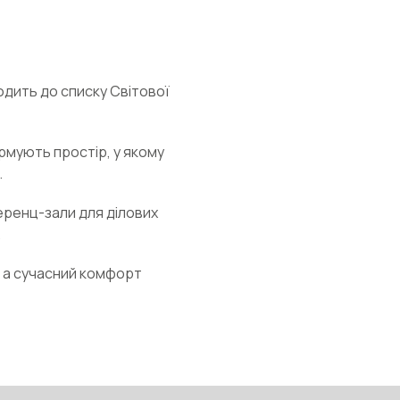
одить до списку Світової
ормують простір, у якому
.
еренц-зали для ділових
.
і, а сучасний комфорт