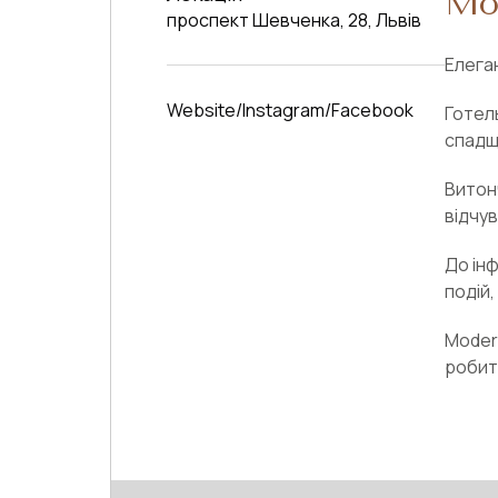
Mo
проспект Шевченка, 28, Львів
Елега
Website
Instagram
Facebook
Готел
спадщ
Витонч
відчу
До ін
подій,
Modern
робит