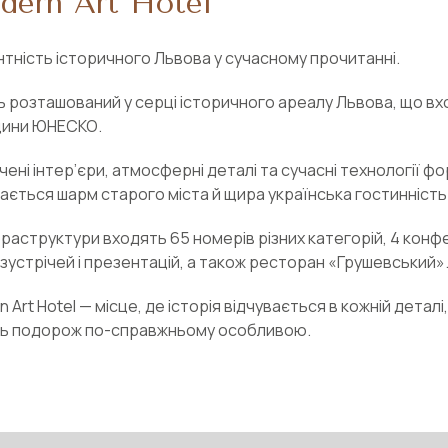
dern Art Hotel
нтність історичного Львова у сучасному прочитанні.
ь розташований у серці історичного ареалу Львова, що вх
ини ЮНЕСКО.
ені інтер’єри, атмосферні деталі та сучасні технології ф
вається шарм старого міста й щира українська гостинність
фраструктури входять 65 номерів різних категорій, 4 конф
 зустрічей і презентацій, а також ресторан «Грушевський»
 Art Hotel — місце, де історія відчувається в кожній детал
ь подорож по-справжньому особливою.